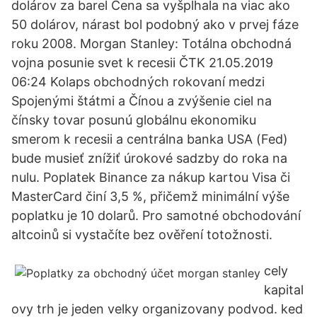
dolárov za barel Cena sa vyšplhala na viac ako
50 dolárov, nárast bol podobný ako v prvej fáze
roku 2008. Morgan Stanley: Totálna obchodná
vojna posunie svet k recesii ČTK 21.05.2019
06:24 Kolaps obchodných rokovaní medzi
Spojenými štátmi a Čínou a zvýšenie ciel na
čínsky tovar posunú globálnu ekonomiku
smerom k recesii a centrálna banka USA (Fed)
bude musieť znížiť úrokové sadzby do roka na
nulu. Poplatek Binance za nákup kartou Visa či
MasterCard činí 3,5 %, přičemž minimální výše
poplatku je 10 dolarů. Pro samotné obchodování
altcoinů si vystačíte bez ověření totožnosti.
cely
kapital
ovy trh je jeden velky organizovany podvod. ked