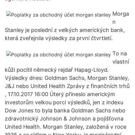
Morga
n
Stanley je poslední z velkých amerických bank,
která zveřejnila výsledky za první čtvrtletí.
To na
vlastní
kůži pocítil německý rejdař Hapag-Lloyd.
Výsledky dnes: Goldman Sachs, Morgan Stanley,
J&J nebo United Health Zprávy z finančních trhů
, 17.10.2017 16:00 Úterý přineslo americkým
investorům velkou porci výsledků, jen z indexu
Dow Jones to byla banka Goldman Sachs nebo
zdravotnický Johnson & Johnson a pojišťovna
United Health. Morgan Stanley, založená v roce
1935 a se sídlem v New Yorku, je mezinárodní