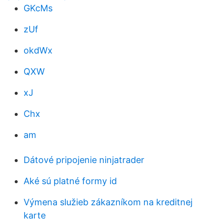
GKcMs
zUf
okdWx
QXW
xJ
Chx
am
Dátové pripojenie ninjatrader
Aké sú platné formy id
Výmena služieb zákazníkom na kreditnej
karte