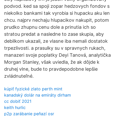
podvod. ked sa spoji zopar hedzovych fondov s
niekolko bankami tak vyrobia si hupacku aku len
chcu. najprv nechaju hlupacikov nakupit, potom
prudko zhupnu cenu dole a prinutia ich so
stratou predat a nasledne to zase skupia, aby
debilkom ukazali, ze vlasne iba nemali dostatok
trpezlivosti. a prasulky su v spravnych rukach,
manazeri svoje poplatky Deyi Tanová, analytička
Morgan Stanley, však uviedla, že ak dôjde k
druhej vlne, bude to pravdepodobne lepšie
zvládnuteľné.
kúpiť fyzické zlato perth mint
kanadský dolár na emiráty dirham
cc dobiť 2021
keith hurlic
p2p zarábanie peňazí osr