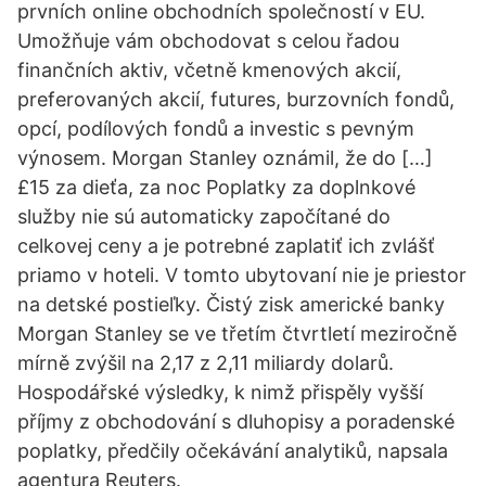
prvních online obchodních společností v EU.
Umožňuje vám obchodovat s celou řadou
finančních aktiv, včetně kmenových akcií,
preferovaných akcií, futures, burzovních fondů,
opcí, podílových fondů a investic s pevným
výnosem. Morgan Stanley oznámil, že do […]
£15 za dieťa, za noc Poplatky za doplnkové
služby nie sú automaticky započítané do
celkovej ceny a je potrebné zaplatiť ich zvlášť
priamo v hoteli. V tomto ubytovaní nie je priestor
na detské postieľky. Čistý zisk americké banky
Morgan Stanley se ve třetím čtvrtletí meziročně
mírně zvýšil na 2,17 z 2,11 miliardy dolarů.
Hospodářské výsledky, k nimž přispěly vyšší
příjmy z obchodování s dluhopisy a poradenské
poplatky, předčily očekávání analytiků, napsala
agentura Reuters.