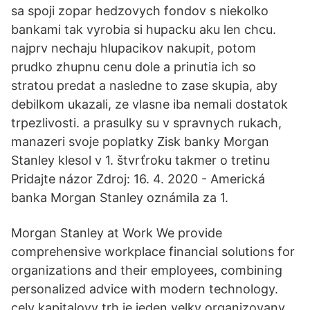
sa spoji zopar hedzovych fondov s niekolko
bankami tak vyrobia si hupacku aku len chcu.
najprv nechaju hlupacikov nakupit, potom
prudko zhupnu cenu dole a prinutia ich so
stratou predat a nasledne to zase skupia, aby
debilkom ukazali, ze vlasne iba nemali dostatok
trpezlivosti. a prasulky su v spravnych rukach,
manazeri svoje poplatky Zisk banky Morgan
Stanley klesol v 1. štvrťroku takmer o tretinu
Pridajte názor Zdroj: 16. 4. 2020 - Americká
banka Morgan Stanley oznámila za 1.
Morgan Stanley at Work We provide
comprehensive workplace financial solutions for
organizations and their employees, combining
personalized advice with modern technology.
cely kapitalovy trh je jeden velky organizovany