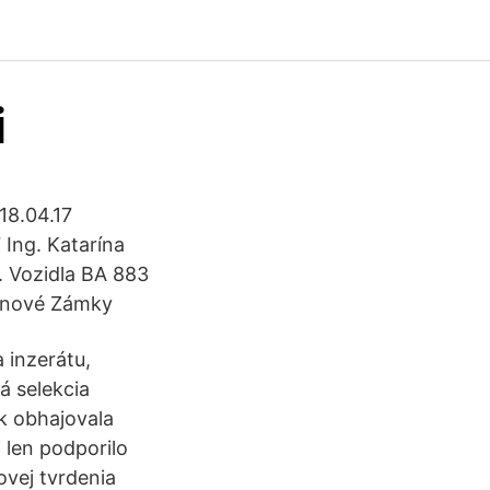
i
18.04.17
 Ing. Katarína
. Vozidla BA 883
4 nové Zámky
 inzerátu,
á selekcia
k obhajovala
 len podporilo
ovej tvrdenia