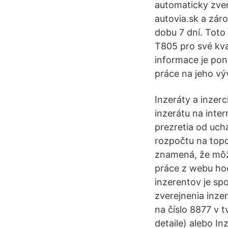
automaticky zver
autovia.sk a zár
dobu 7 dní. Toto
T805 pro své kv
informace je pon
práce na jeho vý
Inzeráty a inzer
inzerátu na inter
prezretia od uch
rozpočtu na topo
znamená, že môž
práce z webu hoc
inzerentov je sp
zverejnenia inzer
na číslo 8877 v t
detaile) alebo In