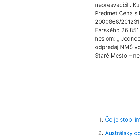
nepresvedčili. K
Predmet Cena s D
2000868/2012312
Farského 26 851 
heslom: „ Jednod
odpredaj NMŠ vo 
Staré Mesto – neo
Čo je stop lim
Austrálsky d