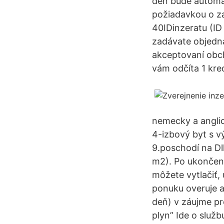
deň bude automat
požiadavkou o za
40IDinzeratu (ID
zadávate objedná
akceptovaní obc
vám odčíta 1 kred
nemecky a angli
4-izbový byt s 
9.poschodí na Dlh
m2). Po ukončení
môžete vytlačiť, 
ponuku overuje a
deň) v záujme pr
plyn” Ide o služb