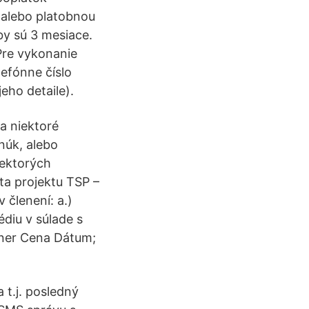
 alebo platobnou
žby sú 3 mesiace.
 Pre vykonanie
lefónne číslo
jeho detaile).
na niektoré
núk, alebo
iektorých
ta projektu TSP –
 členení: a.)
édiu v súlade s
tner Cena Dátum;
 t.j. posledný