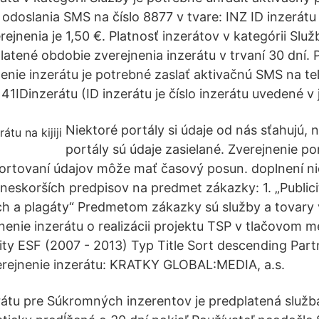
odoslania SMS na číslo 8877 v tvare: INZ ID inzerátu
ejnenia je 1,50 €. Platnosť inzerátov v kategórii Slu
platené obdobie zverejnenia inzerátu v trvaní 30 dní.
nenie inzerátu je potrebné zaslať aktivačnú SMS na te
41IDinzerátu (ID inzerátu je číslo inzerátu uvedené v 
Niektoré portály si údaje od nás sťahujú, 
portály sú údaje zasielané. Zverejnenie po
portovaní údajov môže mať časový posun. doplnení n
neskorších predpisov na predmet zákazky: 1. „Publici
ch a plagáty“ Predmetom zákazky sú služby a tovary v
nenie inzerátu o realizácii projektu TSP v tlačovom m
ty ESF (2007 - 2013) Typ Title Sort descending Par
erejnenie inzerátu: KRATKY GLOBAL:MEDIA, a.s.
rátu pre Súkromných inzerentov je predplatená služba