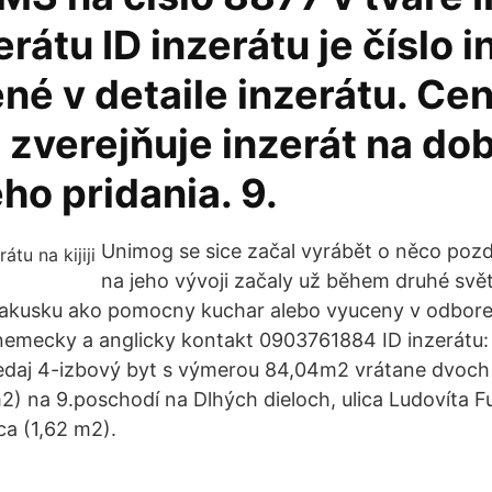
rátu ID inzerátu je číslo i
né v detaile inzerátu. Ce
 zverejňuje inzerát na do
eho pridania. 9.
Unimog se sice začal vyrábět o něco pozd
na jeho vývoji začaly už během druhé svět
rakusku ako pomocny kuchar alebo vyuceny v odbor
 nemecky a anglicky kontakt 0903761884 ID inzerátu
daj 4-izbový byt s výmerou 84,04m2 vrátane dvoch
) na 9.poschodí na Dlhých dieloch, ulica Ludovíta Fu
ica (1,62 m2).