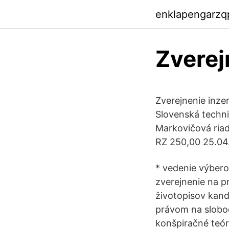
enklapengarzq
Zverejn
Zverejnenie inze
Slovenská techni
Markovičová riad
RZ 250,00 25.04
* vedenie výbero
zverejnenie na p
životopisov kand
právom na slobod
konšpiračné teór