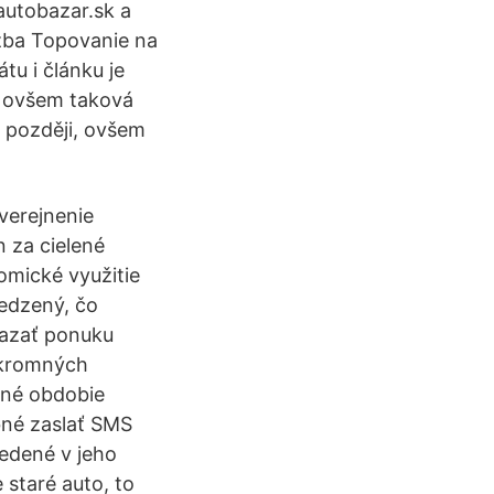
autobazar.sk a
užba Topovanie na
tu i článku je
, ovšem taková
o později, ovšem
verejnenie
n za cielené
omické využitie
medzený, čo
mazať ponuku
úkromných
ené obdobie
ebné zaslať SMS
vedené v jeho
 staré auto, to