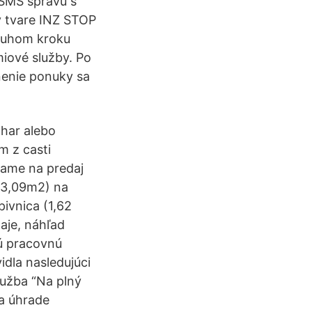
 SMS správu s
v tvare INZ STOP
druhom kroku
miové služby. Po
nenie ponuky sa
har alebo
 z casti
ame na predaj
 3,09m2) na
pivnica (1,62
aje, náhľad
nú pracovnú
dla nasledujúci
lužba “Na plný
 a úhrade