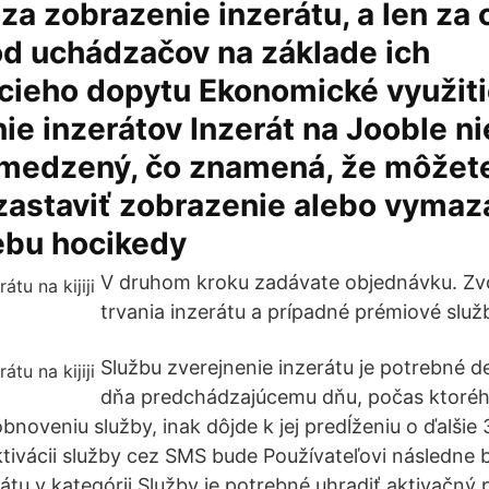
e za zobrazenie inzerátu, a len za 
od uchádzačov na základe ich
cieho dopytu Ekonomické využiti
ie inzerátov Inzerát na Jooble ni
medzený, čo znamená, že môžet
 zastaviť zobrazenie alebo vyma
ebu hocikedy
V druhom kroku zadávate objednávku. Zvol
trvania inzerátu a prípadné prémiové služ
Službu zverejnenie inzerátu je potrebné d
dňa predchádzajúcemu dňu, počas ktoré
noveniu služby, inak dôjde k jej predĺženiu o ďalšie
tivácii služby cez SMS bude Používateľovi následne b
átu v kategórii Služby je potrebné uhradiť aktivačný