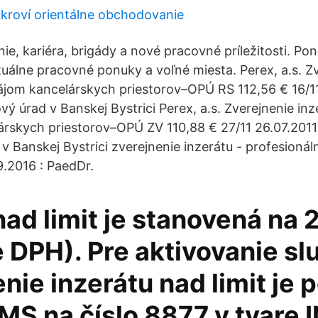
kroví orientálne obchodovanie
ie, kariéra, brigády a nové pracovné príležitosti. P
ktuálne pracovné ponuky a voľné miesta. Perex, a.s. Z
ájom kancelárskych priestorov–OPÚ RS 112,56 € 16/1
ý úrad v Banskej Bystrici Perex, a.s. Zverejnenie inz
rskych priestorov–OPÚ ZV 110,88 € 27/11 26.07.2011
 Banskej Bystrici zverejnenie inzerátu - profesionáln
9.2016 : PaedDr.
nad limit je stanovená na 
 DPH). Pre aktivovanie sl
nie inzerátu nad limit je 
MS na číslo 8877 v tvare 