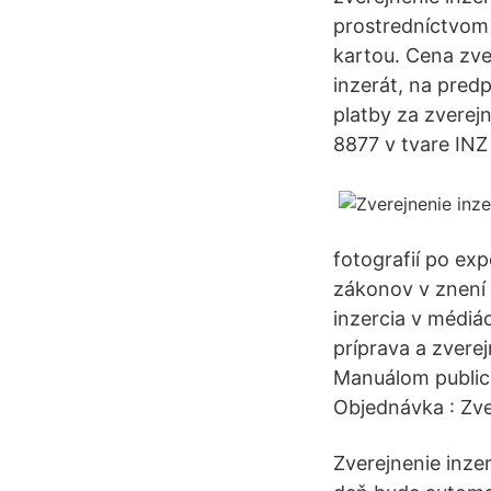
prostredníctvom 
kartou. Cena zver
inzerát, na pred
platby za zverej
8877 v tvare INZ 
fotografií po ex
zákonov v znení 
inzercia v médiá
príprava a zverej
Manuálom publici
Objednávka : Zv
Zverejnenie inze