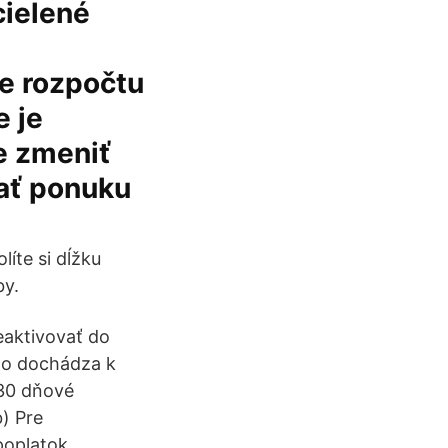
cielené
e rozpočtu
e je
e zmeniť
zať ponuku
íte si dĺžku
by.
eaktivovať do
ho dochádza k
 30 dňové
) Pre
 poplatok