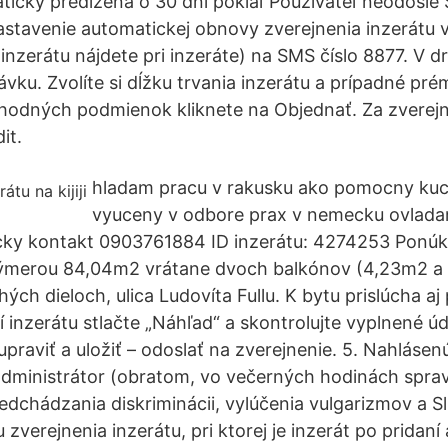
icky predĺžená o 30 dní pokiaľ Používateľ neodošle
stavenie automatickej obnovy zverejnenia inzerátu 
 inzerátu nájdete pri inzeráte) na SMS číslo 8877. V 
vku. Zvolíte si dĺžku trvania inzerátu a prípadné pré
hodných podmienok kliknete na Objednať. Za zverej
it.
hladam pracu v rakusku ako pomocny kuc
vyuceny v odbore prax v nemecku ovladam
cky kontakt 0903761884 ID inzerátu: 4274253 Ponúk
výmerou 84,04m2 vrátane dvoch balkónov (4,23m2 a
ých dieloch, ulica Ludovíta Fullu. K bytu prislúcha aj 
 inzerátu stlačte „Náhľad“ a skontrolujte vyplnené úd
upraviť a uložiť – odoslať na zverejnenie. 5. Nahláse
dministrátor (obratom, vo večerných hodinách spravi
edchádzania diskriminácii, vylúčenia vulgarizmov a S
u zverejnenia inzerátu, pri ktorej je inzerát po pridaní