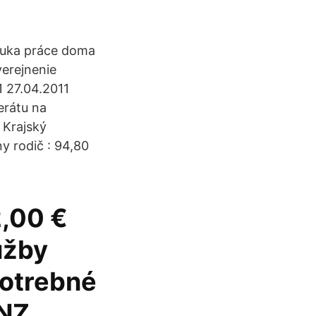
onuka práce doma
verejnenie
1 27.04.2011
erátu na
 Krajský
y rodič : 94,80
2,00 €
užby
potrebné
INZ