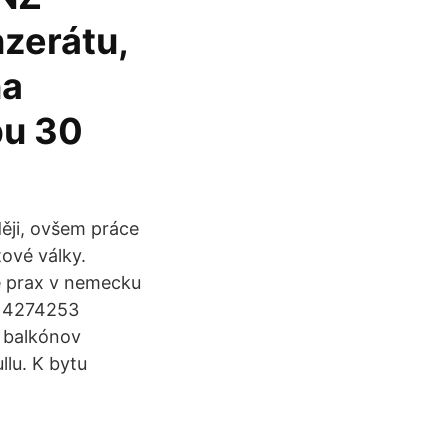
nzerátu,
na
bu 30
ěji, ovšem práce
ové války.
e prax v nemecku
: 4274253
 balkónov
llu. K bytu