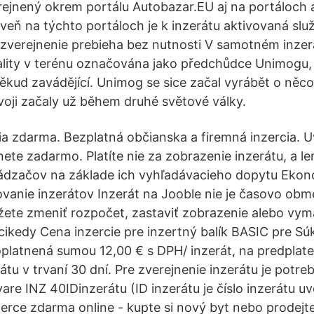
ejnený okrem portálu Autobazar.EU aj na portáloch 
oveň na týchto portáloch je k inzerátu aktivovaná sl
 zverejnenie prebieha bez nutnosti V samotném inzerá
ality v terénu označována jako předchůdce Unimogu
ěkud zavádějící. Unimog se sice začal vyrábět o něc
voji začaly už během druhé světové války.
cia zdarma. Bezplatná občianska a firemná inzercia. U
nete zadarmo. Platíte nie za zobrazenie inzerátu, a le
ádzačov na základe ich vyhľadávacieho dopytu Ekon
vanie inzerátov Inzerát na Jooble nie je časovo ob
ete zmeniť rozpočet, zastaviť zobrazenie alebo vy
ikedy Cena inzercie pre inzertný balík BASIC pre S
oplatnená sumou 12,00 € s DPH/ inzerát, na predplat
átu v trvaní 30 dní. Pre zverejnenie inzerátu je potr
vare INZ 40IDinzerátu (ID inzerátu je číslo inzerátu u
zerce zdarma online - kupte si nový byt nebo prodejte