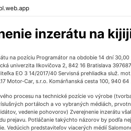
pl.web.app
enie inzerátu na kijij
rátu na pozíciu Programátor na obdobie 14 dní 30,00 
cká univerzita Ilkovičova 2, 842 16 Bratislava 397687
iteľka EO 3 14/2017/40 Servisná prehliadka služ. mot
.17 Motor-Car, s.r.o. Komárňanská cesta 100, 940 6
vého procesu na technické pozície vo výrobe (tvorba
ríslušných portáloch a vo vybraných médiách, prvotn
idátov, vedenie pohovorov) Zverejnenie inzerátu vša
u prejavu. Potláčanie takýchto názorov by podľa nej
ie. Vedúcich predstaviteľov viacerých médií Salomon