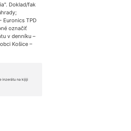
ia". Doklad/fak
úhrady;
- Euronics TPD
bné označiť
tu v denníku –
obci Košice –