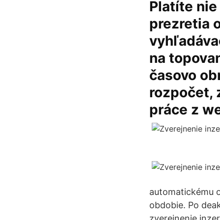
Platíte ni
prezretia 
vyhľadáva
na topovan
časovo ob
rozpočet,
práce z w
automatickému ob
obdobie. Po deak
zverejnenie inzer