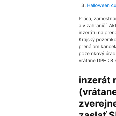
Halloween cu
Práca, zamestnan
a v zahraničí. A
inzerátu na pren
Krajský pozemkov
prenájom kancelá
pozemkový úrad v
vrátane DPH : 8.
inzerát 
(vrátane
zverejne
zaslať S