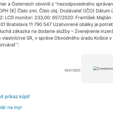
urier a Österreich obvinili z "nezodpovedného správan
PH [€] Číslo zml. Číslo obj. Dodávateľ (IČO) Dátum 
: LCD monitor: 233,00: 657/2020: František Majtán 
01 Bratislava 11 790 547 Uzatvorené obálky je potre
uchá zákazka na dodanie služby – Zverejnenie inzerá
vlastníctve SR, v správe Obvodného úradu Košice v 
tvárať ”.
09.07.2021
it príkaz kúpiť
olár na myr