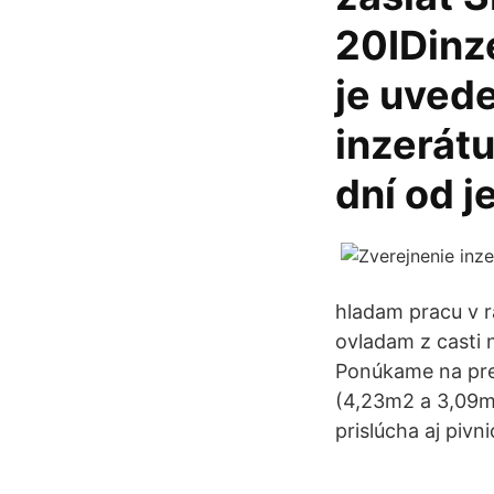
20IDinze
je uvede
inzerátu
dní od j
hladam pracu v 
ovladam z casti
Ponúkame na pre
(4,23m2 a 3,09m2
prislúcha aj pivn