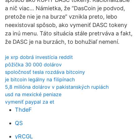
a nič viac… Námietka, že “DasCoin je podvod,
pretože nie je na burze” vznikla preto, lebo
neexistoval spôsob, ako vymeniť DASC tokeny
za inú menu. Táto situácia stále pretrváva a fakt,
že DASC je na burzách, to bohužiaľ nemení.
je xrp dobrá investícia reddit
pôžička 30 000 dolárov
spoločnosť tesla rozdáva bitcoiny
je bitcoin legálny na filipínach
5,8 milióna dolárov v pakistanských rupiách
usd na mexické peniaze
vymeniť paypal za et
ThdeF
QS
yRCGL