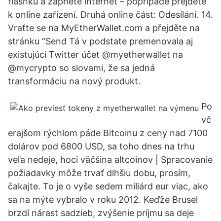
flashku a zapněte internet – popřípadě přejděte
k online zařízení. Druhá online část: Odesílání. 14.
Vraťte se na MyEtherWallet.com a přejděte na
stránku “Send Tá v podstate premenovala aj
existujúci Twitter účet @myetherwallet na
@mycrypto so slovami, že sa jedná
transformáciu na nový produkt.
Po
vč
erajšom rýchlom páde Bitcoinu z ceny nad 7100
dolárov pod 6800 USD, sa toho dnes na trhu
veľa nedeje, hoci väčšina altcoinov | Spracovanie
požiadavky môže trvať dlhšiu dobu, prosím,
čakajte. To je o vyše sedem miliárd eur viac, ako
sa na mýte vybralo v roku 2012. Keďže Brusel
brzdí nárast sadzieb, zvýšenie príjmu sa deje