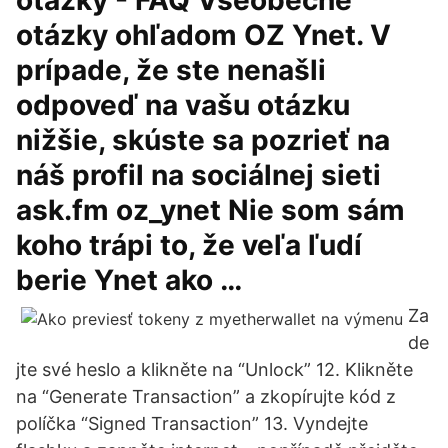
otázky - FAQ Všeobecné
otázky ohľadom OZ Ynet. V
prípade, že ste nenašli
odpoveď na vašu otázku
nižšie, skúste sa pozrieť na
náš profil na sociálnej sieti
ask.fm oz_ynet Nie som sám
koho trápi to, že veľa ľudí
berie Ynet ako …
Za
de
jte své heslo a klikněte na “Unlock” 12. Klikněte
na “Generate Transaction” a zkopírujte kód z
políčka “Signed Transaction” 13. Vyndejte