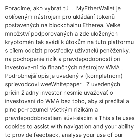
Poradíme, ako vybrať tú … MyEtherWallet je
oblíbeným nástrojem pro ukládání tokenů
postavených na blockchainu Etherea. Velké
množství podporovaných a zde uložených
kryptoměn tak svádí k útokům na tuto platformu
s cílem odcizit prostředky uživatelů peněženky.
na pochopenie rizík a pravdepodobností pri
investova-ní do finančných nástrojov WMA .
Podrobnejší opis je uvedený v (kompletnom)
sprievodcovi weeWhitepaper . Z uvedených
príčin žiadny investor nesmie uvažovať o
investovaní do WMA bez toho, aby si prečítal a
plne po-rozumel všetkým rizikám a
pravdepodobnostiam súvi-siacim s This site uses
cookies to assist with navigation and your ability
to provide feedback, analyse your use of our