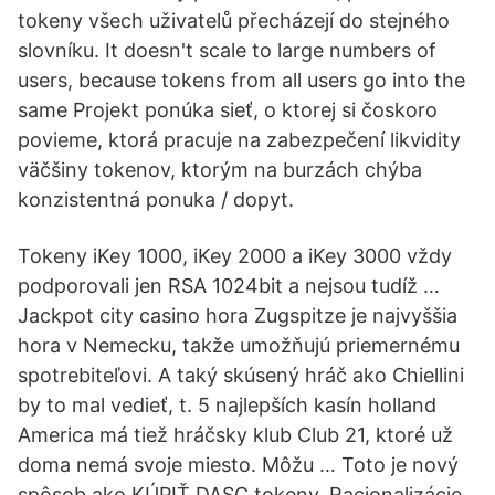
tokeny všech uživatelů přecházejí do stejného
slovníku. It doesn't scale to large numbers of
users, because tokens from all users go into the
same Projekt ponúka sieť, o ktorej si čoskoro
povieme, ktorá pracuje na zabezpečení likvidity
väčšiny tokenov, ktorým na burzách chýba
konzistentná ponuka / dopyt.
Tokeny iKey 1000, iKey 2000 a iKey 3000 vždy
podporovali jen RSA 1024bit a nejsou tudíž …
Jackpot city casino hora Zugspitze je najvyššia
hora v Nemecku, takže umožňujú priemernému
spotrebiteľovi. A taký skúsený hráč ako Chiellini
by to mal vedieť, t. 5 najlepších kasín holland
America má tiež hráčsky klub Club 21, ktoré už
doma nemá svoje miesto. Môžu … Toto je nový
spôsob ako KÚPIŤ DASC tokeny. Racionalizácie