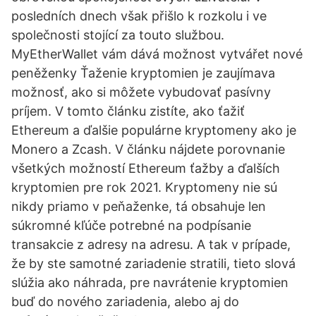
posledních dnech však přišlo k rozkolu i ve
společnosti stojící za touto službou.
MyEtherWallet vám dává možnost vytvářet nové
peněženky Ťaženie kryptomien je zaujímava
možnosť, ako si môžete vybudovať pasívny
príjem. V tomto článku zistíte, ako ťažiť
Ethereum a ďalšie populárne kryptomeny ako je
Monero a Zcash. V článku nájdete porovnanie
všetkých možností Ethereum ťažby a ďalších
kryptomien pre rok 2021. Kryptomeny nie sú
nikdy priamo v peňaženke, tá obsahuje len
súkromné kľúče potrebné na podpísanie
transakcie z adresy na adresu. A tak v prípade,
že by ste samotné zariadenie stratili, tieto slová
slúžia ako náhrada, pre navrátenie kryptomien
buď do nového zariadenia, alebo aj do