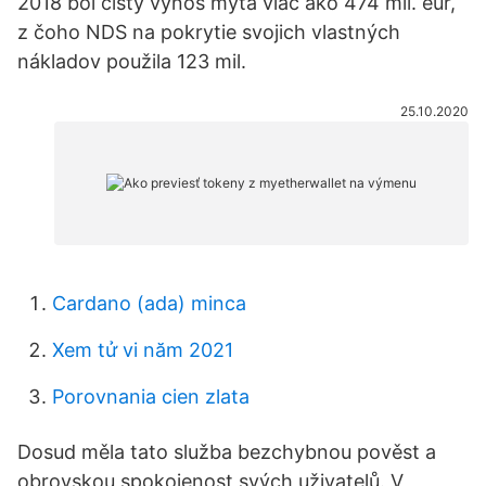
2018 bol čistý výnos mýta viac ako 474 mil. eur,
z čoho NDS na pokrytie svojich vlastných
nákladov použila 123 mil.
25.10.2020
Cardano (ada) minca
Xem tử vi năm 2021
Porovnania cien zlata
Dosud měla tato služba bezchybnou pověst a
obrovskou spokojenost svých uživatelů. V