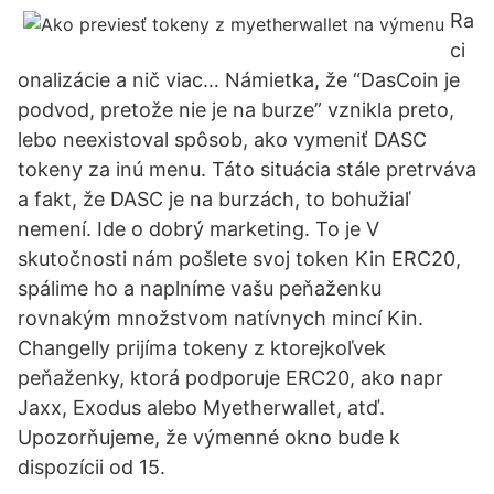
Ra
ci
onalizácie a nič viac… Námietka, že “DasCoin je
podvod, pretože nie je na burze” vznikla preto,
lebo neexistoval spôsob, ako vymeniť DASC
tokeny za inú menu. Táto situácia stále pretrváva
a fakt, že DASC je na burzách, to bohužiaľ
nemení. Ide o dobrý marketing. To je V
skutočnosti nám pošlete svoj token Kin ERC20,
spálime ho a naplníme vašu peňaženku
rovnakým množstvom natívnych mincí Kin.
Changelly prijíma tokeny z ktorejkoľvek
peňaženky, ktorá podporuje ERC20, ako napr
Jaxx, Exodus alebo Myetherwallet, atď.
Upozorňujeme, že výmenné okno bude k
dispozícii od 15.