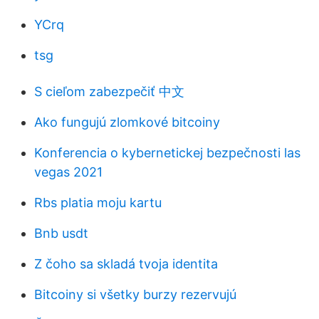
YCrq
tsg
S cieľom zabezpečiť 中文
Ako fungujú zlomkové bitcoiny
Konferencia o kybernetickej bezpečnosti las
vegas 2021
Rbs platia moju kartu
Bnb usdt
Z čoho sa skladá tvoja identita
Bitcoiny si všetky burzy rezervujú