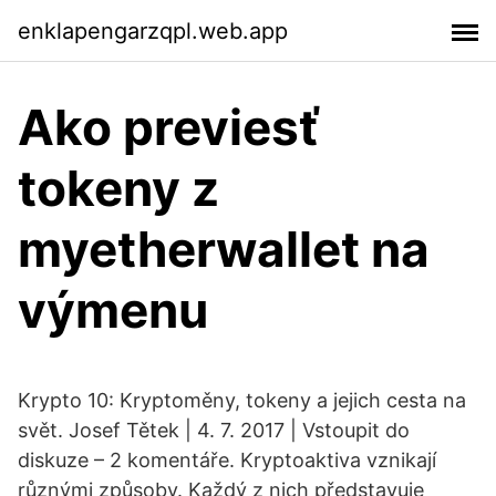
enklapengarzqpl.web.app
Ako previesť
tokeny z
myetherwallet na
výmenu
Krypto 10: Kryptoměny, tokeny a jejich cesta na
svět. Josef Tětek | 4. 7. 2017 | Vstoupit do
diskuze – 2 komentáře. Kryptoaktiva vznikají
různými způsoby. Každý z nich představuje