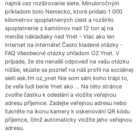
najmä cez rozširovanie siete. Minuloročným
príkladom bolo Nemecko, ktoré pridalo 1 000
kilometrov spoplatnených ciest a rozšírilo
spoplatnenie z kamiónov nad 12 ton aj na
menšie nákladiaky nad Ynet - Viac ako len
internet na internáte! Často kladené otázky -
FAQ Všeobecné otázky ohľadom OZ Ynet. V
prípade, že ste nenašli odpoveď na vašu otázku
nižšie, skúste sa pozrieť na náš profil na sociálnej
sieti ask.fm oz_ynet Nie som sám koho trápi to,
že veľa ľudí berie Ynet ako … Na této stránce
zvolíte částku k odeslání a vložíte veřejnou
adresu příjemce. Zadejte veřejnou adresu nebo
ťukněte na ikonu kamery k oskenování QR kódu
příjemce, čímž automaticky vložíte jeho veřejnou
adresu.